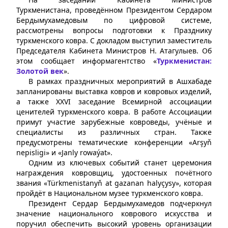
Туркменистана, проведённом Президентом Сердаром
Бердымухамедовым по цифровой системе,
рассмотрены вопросы подготовки к Празднику
туркменского ковра. С докладом выступил заместитель
Председателя Кабинета Министров Н. Атагулыев. Об
этом сообщает информагентство «
Туркменистан:
Золотой век
».
В рамках праздничных мероприятий в Ашхабаде
запланированы выставка ковров и ковровых изделий,
а также XXVI заседание Всемирной ассоциации
ценителей туркменского ковра. В работе Ассоциации
примут участие зарубежные ковроведы, учёные и
специалисты из различных стран. Также
предусмотрены тематические конференции «Arşyň
nepisligi» и «Janly rowaýat».
Одним из ключевых событий станет церемония
награждения ковровщиц, удостоенных почётного
звания «Türkmenistanyň at gazanan halyçysy», которая
пройдёт в Национальном музее туркменского ковра.
Президент Сердар Бердымухамедов подчеркнул
значение национального коврового искусства и
поручил обеспечить высокий уровень организации