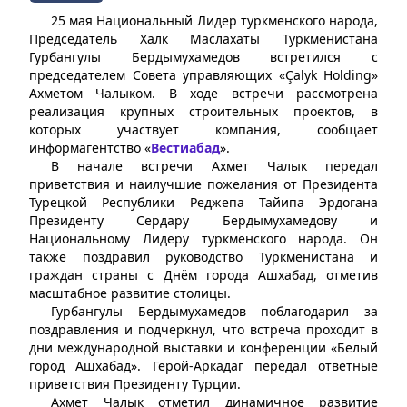
25 мая Национальный Лидер туркменского народа,
Председатель Халк Маслахаты Туркменистана
Гурбангулы Бердымухамедов встретился с
председателем Совета управляющих «Çalyk Holding»
Ахметом Чалыком. В ходе встречи рассмотрена
реализация крупных строительных проектов, в
которых участвует компания, сообщает
информагентство «
Вестиабад
».
В начале встречи Ахмет Чалык передал
приветствия и наилучшие пожелания от Президента
Турецкой Республики Реджепа Тайипа Эрдогана
Президенту Сердару Бердымухамедову и
Национальному Лидеру туркменского народа. Он
также поздравил руководство Туркменистана и
граждан страны с Днём города Ашхабад, отметив
масштабное развитие столицы.
Гурбангулы Бердымухамедов поблагодарил за
поздравления и подчеркнул, что встреча проходит в
дни международной выставки и конференции «Белый
город Ашхабад». Герой-Аркадаг передал ответные
приветствия Президенту Турции.
Ахмет Чалык отметил динамичное развитие