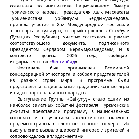
созданная по инициативе Национального Лидера
туркменского народа, Председателя Халк Маслахаты
Туркменистана Гурбангулы Бердымухамедова,
приняла участие в 8-м Международном фестивале
этноспорта и культуры, который прошёл в Стамбуле
(Турецкая Республика). Участие состоялось в рамках
соответствующего документа, подписанного
Президентом Сердаром Бердымухамедовым, и в
контексте девиза 2026 года, сообщает
информагентство «
Вестиабад
».
Фестиваль был организован Всемирной
конфедерацией этноспорта и собрал представителей
из разных стран мира. В программе были
представлены национальные традиции, конные игры
и виды спорта различных народов.
Выступление Группы «Galkynyş» стало одним из
наиболее заметных событий фестиваля. Туркменские
джигиты представили программу в национальных
костюмах и с участием ахалтекинских скакунов,
продемонстрировав сложные конные номера. Их
выступление вызвало широкий интерес у зрителей и
сопровождалось аплодисментами.