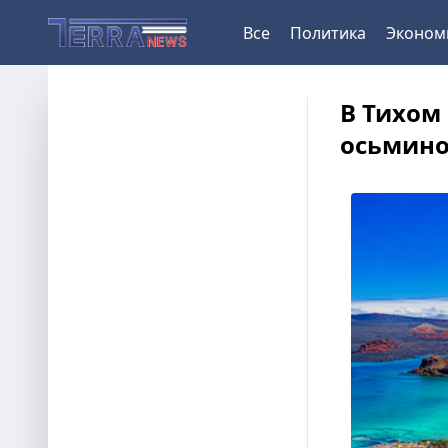
Все
Политика
Эконом
В Тихом
осьмино