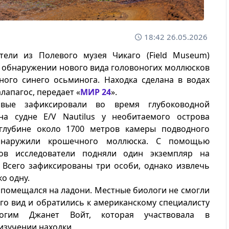
18:42 26.05.2026
атели из Полевого музея Чикаго (Field Museum)
 обнаружении нового вида головоногих моллюсков
ого синего осьминога. Находка сделана в водах
лапагос, передает «
МИР 24
».
вые зафиксировали во время глубоководной
на судне E/V Nautilus у необитаемого острова
глубине около 1700 метров камеры подводного
бнаружили крошечного моллюска. С помощью
ов исследователи подняли один экземпляр на
 Всего зафиксированы три особи, однако извлечь
ко одну.
помещался на ладони. Местные биологи не смогли
го вид и обратились к американскому специалисту
огим Джанет Войт, которая участвовала в
изучении находки.