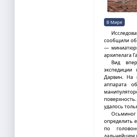
В Мире
Исследов
сообщили об
— миниатюрн
архипелага Га
Вид впер
экспедиции 
Дарвин. На 
аппарата о
манипулятор
поверхность.
удалось толь
Осьминог 
определить е
по головон
дальнейшем 