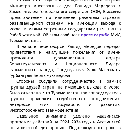
Министра иностранных дел Рашида Мередова с
Заместителем Генерального секретаря ООН, Высоким
представителем по наименее развитым странам,
развивающимся странам, не имеющим выхода к
морю, и малым островным государствам (UNOHRLLS)
Рабаб Фатимой. Об этом сообщает
пресс-служба
МИД
Туркменистана.
В начале переговоров Рашид Мередов передал
приветствия и наилучшие пожелания от имени
Президента Туркменистана Сердара
Бердымухамедова и Национального Лидера
туркменского народа, Председателя Халк Маслахаты
Гурбангулы Бердымухамедова.
Стороны обсудили сотрудничество в рамках
Группы друзей стран, не имеющих выхода к морю.
Было отмечено, что Туркменистан как сопредседатель
группы продолжит содействовать продвижению
интересов этих государств и развитию
многостороннего взаимодействия.
Отдельное внимание уделено Авазинской
программе действий на 2024–2034 годы и Авазинской
политической декларации. Подчёркнута их роль в