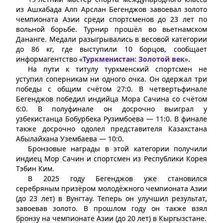
из Ашхабада Алп Арслан Бегенджов завоевал золото
чемпионата Азии среди спортсменов до 23 лет по
вольной борьбе. Турнир прошёл во вьетнамском
Дананге. Медали разыгрывались в весовой категории
до 86 кг, где выступили 10 борцов, сообщает
информагентство «
Туркменистан: Золотой век
».
На пути к титулу туркменский спортсмен не
уступил соперникам ни одного очка. Он одержал три
победы с общим счётом 27:0. В четвертьфинале
Бегенджов победил индийца Мора Сачина со счётом
6:0. В полуфинале он досрочно выиграл у
узбекистанца Бобурбека Рузимбоева — 11:0. В финале
также досрочно одолел представителя Казахстана
Абылайхана Узембаева — 10:0.
Бронзовые награды в этой категории получили
индиец Мор Сачин и спортсмен из Республики Корея
Тэбин Ким.
В 2025 году Бегенджов уже становился
серебряным призёром молодёжного чемпионата Азии
(до 23 лет) в Вунгтау. Теперь он улучшил результат,
завоевав золото. В прошлом году он также взял
бронзу на чемпионате Азии (до 20 лет) в Кыргызстане.