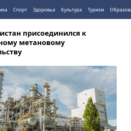
ика
Спорт
Здоровье
Культура
Туризм
Образов
истан присоединился к
ному метановому
льству