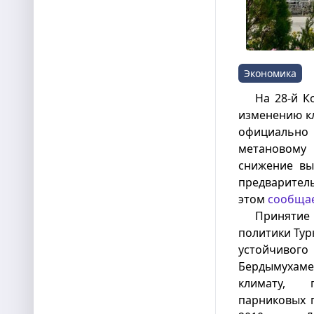
Экономика
На 28-й 
изменению кл
официальн
метановому 
снижение вы
предваритель
этом
сообща
Принятие
политики Тур
устойчивого
Бердымухаме
климату, 
парниковых г