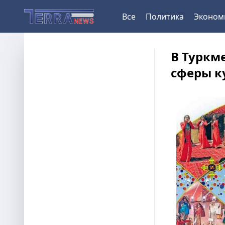
Все
Политика
Эконом
В Туркм
сферы к