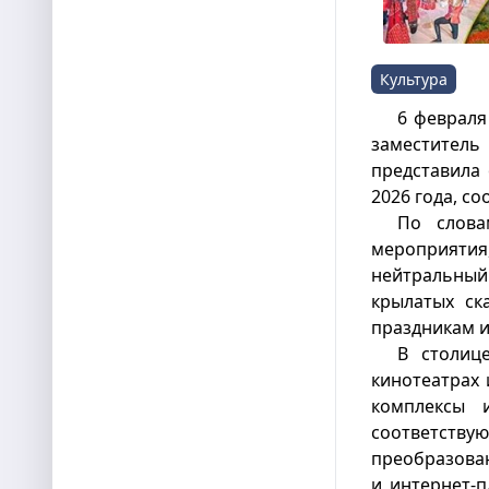
Культура
6 февраля
заместитель
представила 
2026 года, с
По слова
мероприятия
нейтральны
крылатых ск
праздникам и
В столиц
кинотеатрах 
комплексы и
соответству
преобразован
и интернет-п