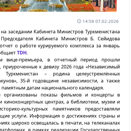
14:58 07.02.2026
 на заседании Кабинета Министров Туркменистана
 Председателя Кабинета Министров Б. Сейидова
отчет о работе курируемого комплекса за январь
ообщает
TDH
.
м вице-премьера, в отчетный период прошли
, приуроченные к девизу 2026 года «Независимый
й Туркменистан – родина целеустремлённых
акунов», 35-й годовщине независимости, а также
 памятным датам национального календаря.
е организованы показы фильмов и концерты в
и киноконцертных центрах, а библиотеки, музеи и
сторико-культурных памятников предоставляли
ющие услуги. Информация о достижениях страны и
иях широко освещалась в печати, на телеканалах
латформах, в рамках реализации Государственных